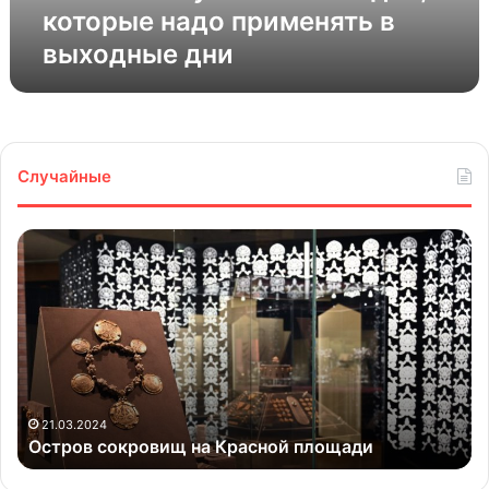
которые надо применять в
выходные дни
Случайные
Остров
Ве
сокровищ
на
на
че
Красной
по
площади
21.03.2024
Остров сокровищ на Красной площади