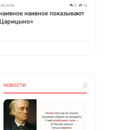
Русское искусство в
.08.2026
0
13
ростовском саду: выставка
наивное наивное показывают
«Митрополичье варенье»
«Царицыно»
Каналетто и Беллотто —
художники, влюбленные в
город
НОВОСТИ