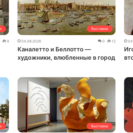
и
Выставки
0
9
04.08.2026
0
12
04
Каналетто и Беллотто —
Иг
художники, влюбленные в город
вт
и
Выставки