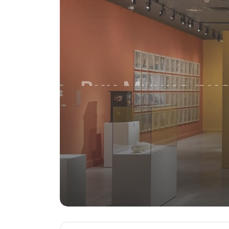
Выставки
05.08.2026
Вик Мунис рис
пеплом и жив