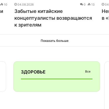
10
04.08.2026
0
13
04
би
Забытые китайские
Не
концептуалисты возвращаются
в 
к зрителям
Показать больше
ЗДОРОВЬЕ
Все