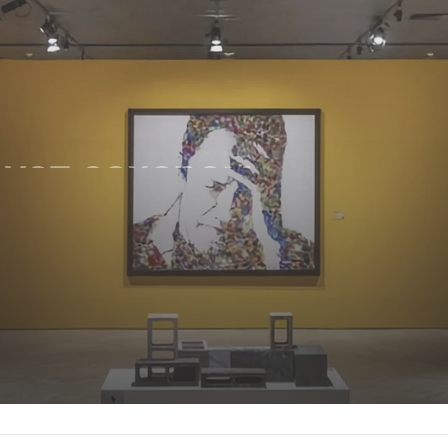
ует сахаром,
ыми клетками