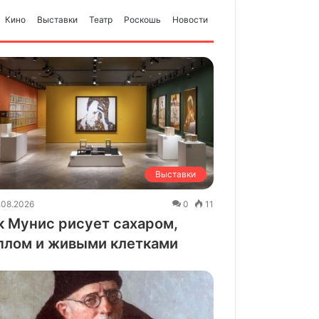
на второй малой родине
Кино
Выставки
Театр
Роскошь
Новости
Музей Гуггенхайма в Абу-
Даби откроется в декабре
Забытые китайские
Выставки
концептуалисты
возвращаются к зрителям
.08.2026
0
11
к Мунис рисует сахаром,
Ненаивное наивное
плом и живыми клетками
показывают в «Царицыно»