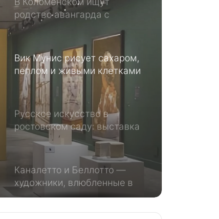
родство авангарда с
иконами
Вик Мунис рисует сахаром,
пеплом и живыми клетками
Русское искусство в
ростовском саду: выставка
«Митрополичье варенье»
Каналетто и Беллотто —
художники, влюбленные в
город
Игоря Грабаря показывают