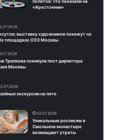
полетов: что показали на
«Архстоянии»
2.07.2026
ксутов: выставку художников покажут на
ёх площадках ОЭЗ Москвы
9.07.2026
на Трапкова покинула пост директора
зея Москвы
3.07.2026
зейные экскурсии на лето
02.07.2026
Уникальным росписям в
Смольном монастыре
возмещают утраты