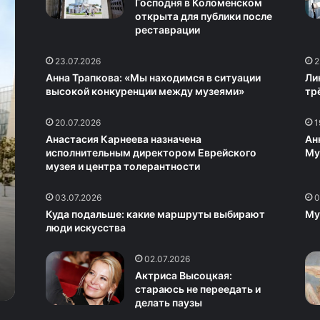
Господня в Коломенском
открыта для публики после
реставрации
23.07.2026
2
Анна Трапкова: «Мы находимся в ситуации
Ли
высокой конкуренции между музеями»
тр
20.07.2026
1
Анастасия Карнеева назначена
Ан
исполнительным директором Еврейского
Му
музея и центра толерантности
03.07.2026
0
Куда подальше: какие маршруты выбирают
Му
люди искусства
02.07.2026
Актриса Высоцкая:
0
стараюсь не переедать и
делать паузы