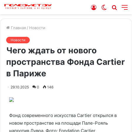
Войти
Switch
Искат
М
skin
Главная
/
Новости
Новости
Чего ждать от нового
пространства Фонда Cartier
в Париже
29.10.2025
0
146
Фонд современного искусства Cartier открылся в
новом пространстве на площади Пале-Рояль
напротив Лувра.
Фото: Fondation Cartier