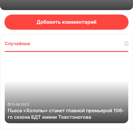
Добавить комментарий
Случайные
Пьеса
5
«Холопы»
фа
станет
о
главной
ко
премьерой
106-
го
сезона
15.09.2023
р
Пьеса «Холопы» станет главной премьерой 106-
БДТ
го сезона БДТ имени Товстоногова
имени
Товстоногова