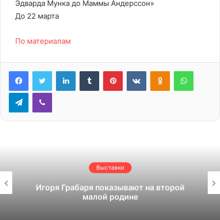
Эдварда Мунка до Маммы Андерссон»
До 22 марта
По материалам
LinkedIn
Tumblr
Pinterest
Вконтакте
Одноклассники
WhatsA
Telegram
Viber
Выставки
Игоря Грабаря показывают на второй
малой родине