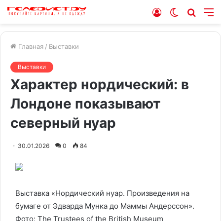
Войти
Switch
Искат
М
skin
Главная
/
Выставки
Выставки
Характер нордический: в
Лондоне показывают
северный нуар
30.01.2026
0
84
Выставка «Нордический нуар. Произведения на
бумаге от Эдварда Мунка до Маммы Андерссон».
Фото: The Trustees of the British Museum