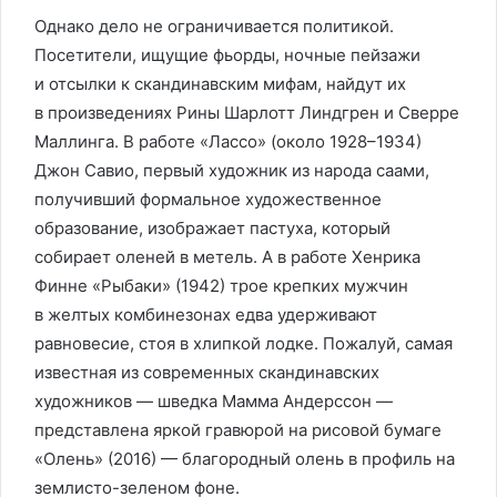
Однако дело не ограничивается политикой.
Посетители, ищущие фьорды, ночные пейзажи
и отсылки к скандинавским мифам, найдут их
в произведениях Рины Шарлотт Линдгрен и Сверре
Маллинга. В работе «Лассо» (около 1928–1934)
Джон Савио, первый художник из народа саами,
получивший формальное художественное
образование, изображает пастуха, который
собирает оленей в метель. А в работе Хенрика
Финне «Рыбаки» (1942) трое крепких мужчин
в желтых комбинезонах едва удерживают
равновесие, стоя в хлипкой лодке. Пожалуй, самая
известная из современных скандинавских
художников — шведка Мамма Андерссон —
представлена яркой гравюрой на рисовой бумаге
«Олень» (2016) — благородный олень в профиль на
землисто-зеленом фоне.