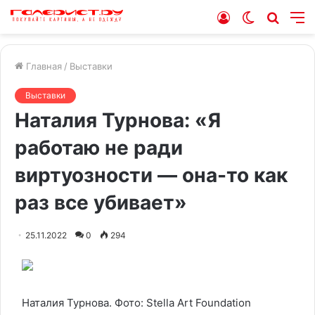
Войти
Switch
Искат
М
skin
Главная
/
Выставки
Выставки
Наталия Турнова: «Я
работаю не ради
виртуозности — она-то как
раз все убивает»
25.11.2022
0
294
Наталия Турнова. Фото: Stella Art Foundation