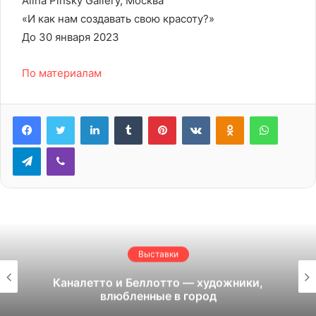
Alina Pinsky Gallery, Москва
«И как нам создавать свою красоту?»
До 30 января 2023
По материалам
LinkedIn
Tumblr
Pinterest
Вконтакте
Одноклассники
WhatsA
Telegram
Viber
Выставки
Каналетто и Беллотто — художники,
влюбленные в город