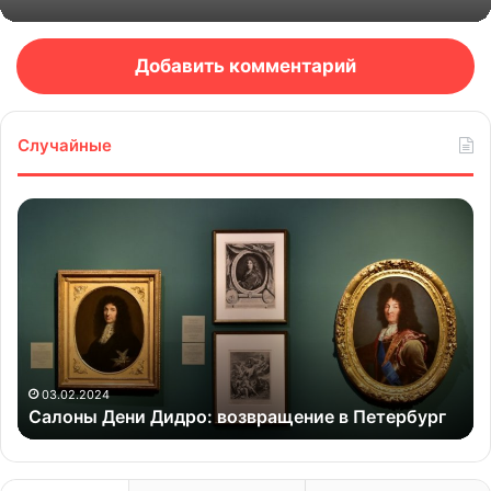
Добавить комментарий
Случайные
Салоны
Ст
Дени
из
Дидро:
да
возвращение
вы
в
де
Петербург
се
«К
на
су
03.02.2024
Салоны Дени Дидро: возвращение в Петербург