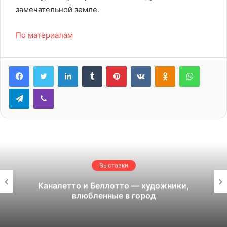
замечательной земле.
По материалам
LinkedIn
Tumblr
Pinterest
Вконтакте
Одноклассники
WhatsA
Telegram
Viber
Выставки
Каналетто и Беллотто — художники,
влюбленные в город