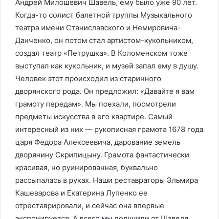
Андрей Милошевич Шавель, ему было уже 90 лет.
Когда-то солист балетной труппы Музыкального
театра имени Станиславского и Немировича-
Данченко, он потом стал артистом-кукольником,
создал театр «Петрушка». В Коломенском тоже
выступал как кукольник, и музей запал ему в душу.
Человек этот происходил из старинного
дворянского рода. Он предложил: «Давайте я вам
грамоту передам». Мы поехали, посмотрели
предметы искусства в его квартире. Самый
интересный из них — рукописная грамота 1678 года
царя Федора Алексеевича, дарование земель
дворянину Скрипицыну. Грамота фантастически
красивая, но руинированная, буквально
рассыпалась в руках. Наши реставраторы Эльмира
Кашеварова и Екатерина Лупенко ее
отреставрировали, и сейчас она впервые
экспонируется. А всего мы получили от Шавеля