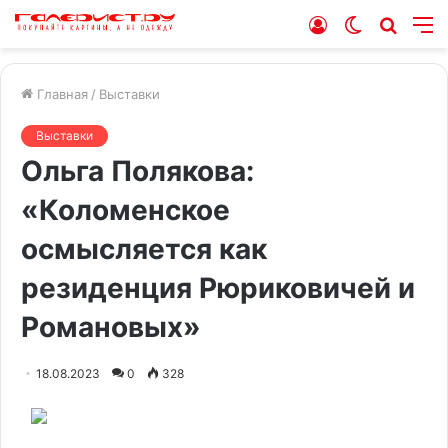
Войти
Switch
Искат
М
skin
Главная
/
Выставки
Выставки
Ольга Полякова:
«Коломенское
осмысляется как
резиденция Рюриковичей и
Романовых»
18.08.2023
0
328