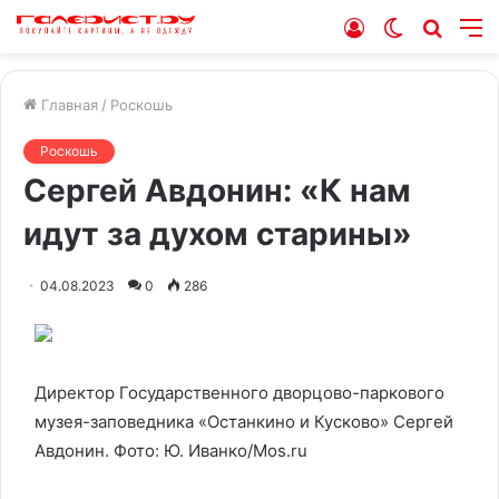
Войти
Switch
Искат
М
skin
Главная
/
Роскошь
Роскошь
Сергей Авдонин: «К нам
идут за духом старины»
04.08.2023
0
286
Директор Государственного дворцово-паркового
музея-заповедника «Останкино и Кусково» Сергей
Авдонин. Фото: Ю. Иванко/Mos.ru