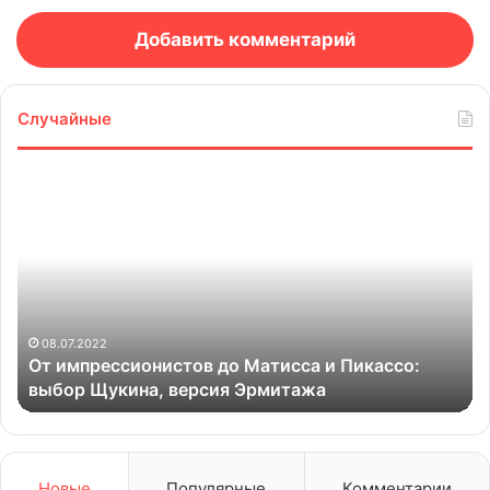
Добавить комментарий
Случайные
От
Го
импрессионистов
ос
до
по
Матисса
и
Пикассо:
выбор
Щукина,
08.07.2022
я
От импрессионистов до Матисса и Пикассо:
версия
выбор Щукина, версия Эрмитажа
Эрмитажа
Новые
Популярные
Комментарии