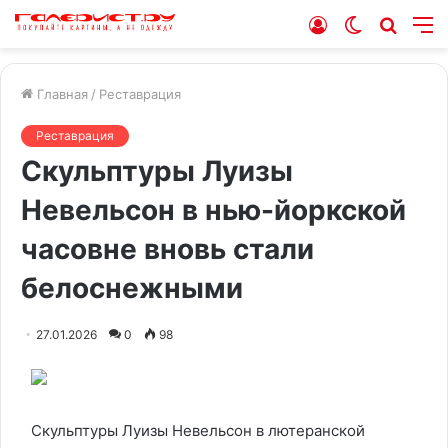
Войти
Switch
Искат
М
skin
Главная
/
Реставрация
Реставрация
Скульптуры Луизы
Невельсон в нью-йоркской
часовне вновь стали
белоснежными
27.01.2026
0
98
Скульптуры Луизы Невельсон в лютеранской