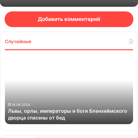
Добавить комментарий
Случайные
Львы,
Ар
орлы,
ры
императоры
пр
и
к
боги
не
Бленхеймского
об
дворца
спасены
18.06.2026
Львы, орлы, императоры и боги Бленхеймского
от
дворца спасены от бед
бед