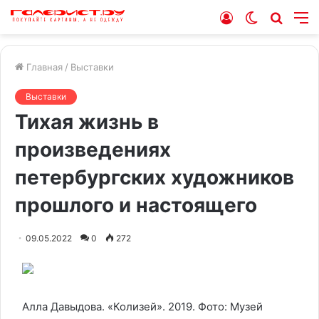
Войти
Switch
Искат
М
skin
Главная
/
Выставки
Выставки
Тихая жизнь в
произведениях
петербургских художников
прошлого и настоящего
09.05.2022
0
272
Алла Давыдова. «Колизей». 2019.
Фото: Музей