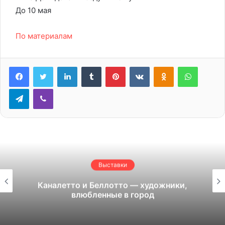
До 10 мая
По материалам
LinkedIn
Tumblr
Pinterest
Вконтакте
Одноклассники
WhatsA
Telegram
Viber
Выставки
Каналетто и Беллотто — художники,
влюбленные в город