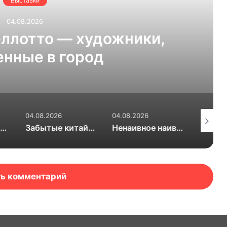
Выставки
04.08.2026
ллотто — художники,
ные в город
04.08.2026
04.08.2026
04.08.20
показывают на второй малой родине
Забытые китайские концептуалисты возвращаются к зрителям
Ненаивное наивное показывают в «Царицыно»
ь комментарий