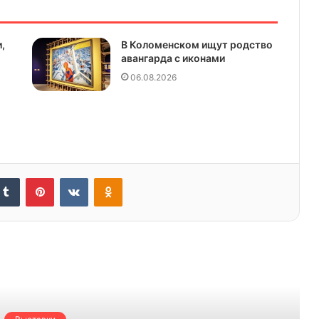
,
В Коломенском ищут родство
авангарда с иконами
06.08.2026
kedIn
Tumblr
Pinterest
Вконтакте
Одноклассники
ь следующую