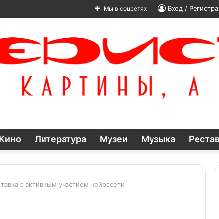
Вход / Регистра
Мы в соцсетях
Кино
Литература
Музеи
Музыка
Реста
ставка с активным участием нейросети
Вокруг