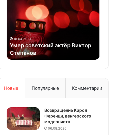
советский
Давида
актёр
и
Виктор
Маруси
Степанов
Бурлюк
в
21.03.2026
США
Дом Давида
18.04.2024
вернется
Умер советский актёр Виктор
США вернет
к
Степанов
жизни
культурной
жизни
Новые
Популярные
Комментарии
Возвращение Кароя
Ференци, венгерского
модерниста
06.08.2026