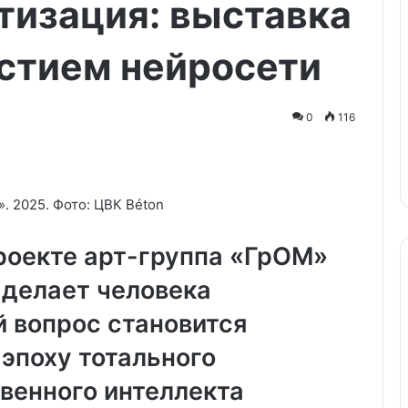
тизация: выставка
Москвы:
что
посмотреть
стием нейросети
в
новогодние
24.12.2022
выходные
онная лента
Вокруг Москвы: что
0
116
 выйдет в
посмотреть в новогодние
кат в 2023 году
выходные
. 2025. Фото: ЦВК Béton
роекте арт-группа «ГрОМ»
 делает человека
й вопрос становится
эпоху тотального
венного интеллекта