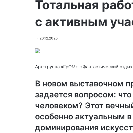
Тотальная рабо
Александров:
анимационная
«Моя
лента
коллекция
Хаяо
с активным уча
основана
Миядзаки
на
выйдет
15.09.2023
21.06.2023
неосмысленных
в
Сергей Александров: «Моя
Новая анимаци
26.12.2025
порывах»
российский
коллекция основана на
Хаяо Миядзаки
прокат
неосмысленных порывах»
российский про
в
2023
году
Арт-группа «ГрОМ». «Фантастический отдых»
В новом выставочном п
задается вопросом: что
человеком? Этот вечны
особенно актуальным в 
доминирования искусст