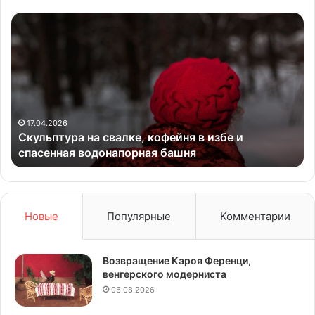
Скульптура
«Б
на
ва
свалке,
го
кофейня
в
в
Ир
избе
ху
и
му
спасенная
17.04.2026
Скульптура на свалке, кофейня в избе и
водонапорная
спасенная водонапорная башня
башня
Новые
Популярные
Комментарии
Возвращение Кароя Ференци,
венгерского модерниста
06.08.2026