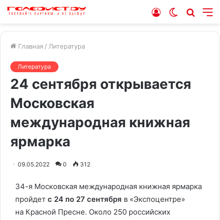
Войти
Switch
Искат
М
skin
Главная
/
Литература
Литература
24 сентября открывается
Московская
международная книжная
ярмарка
09.05.2022
0
312
34-я Московская международная книжная ярмарка
пройдет
с 24 по 27 сентября
в «Экспоцентре»
на Красной Пресне. Около 250 российских