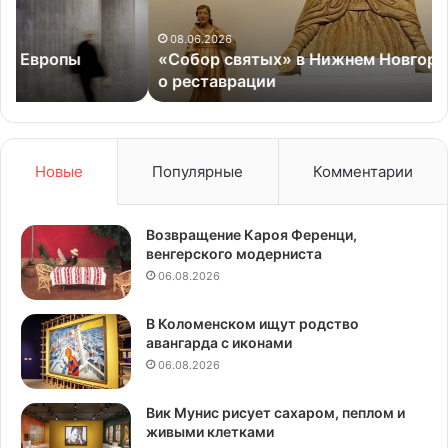
о
реставрации
08.06.2026
«Собор святых» в Нижнем Новгороде: сказание
о реставрации
Новые
Популярные
Комментарии
Возвращение Кароя Ференци,
венгерского модерниста
06.08.2026
В Коломенском ищут родство
авангарда с иконами
06.08.2026
Вик Мунис рисует сахаром, пеплом и
живыми клетками